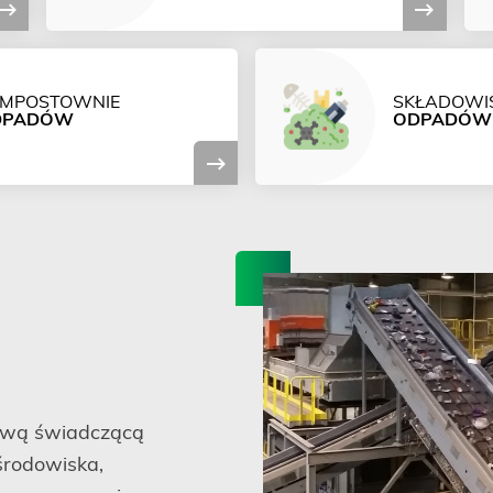
MPOSTOWNIE
SKŁADOWI
DPADÓW
ODPADÓW
ngową świadczącą
 środowiska,