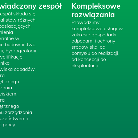
wiadczony zespół
Kompleksowe
espół składa się
rozwiązania
jalistów różnych
Prowadzimy
posiadających
kompleksowe usługi w
nienia
zakresie gospodarki
erialne w
odpadami i ochrony
ie budownictwa,
środowiska: od
ii, hydrogeologii
pomysłu do realizacji,
walifikacje
od koncepcji do
nika
eksploatacji
wiska odpadów,
ra
trznego
zania
iskiem,
ra
trznego
u zarządzania
czeństwem i
a pracy