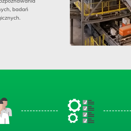
 rozpoznawania
nych, badań
gicznych.