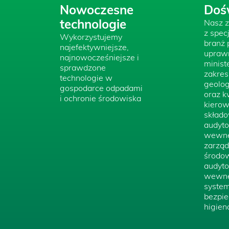
Nowoczesne
Doś
technologie
Nasz z
z spec
Wykorzystujemy
branż 
najefektywniejsze,
upraw
najnowocześniejsze i
minist
sprawdzone
zakres
technologie w
geolog
gospodarce odpadami
oraz k
i ochronie środowiska
kierow
składo
audyto
wewnę
zarząd
środow
audyto
wewnę
system
bezpie
higien