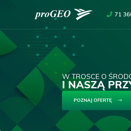
71 36
W TROSCE O ŚROD
I NASZĄ PR
POZNAJ OFERTĘ